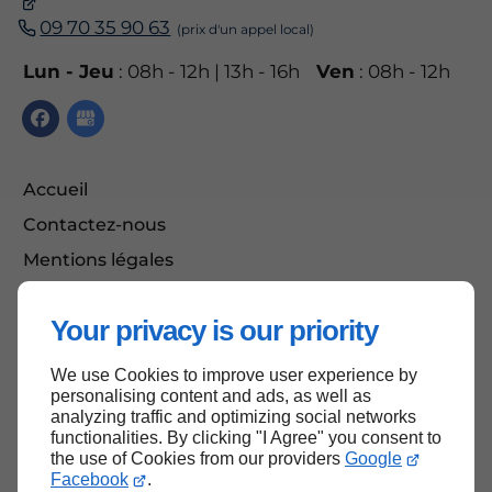
09 70 35 90 63
Lun - Jeu
: 08h - 12h | 13h - 16h
Ven
: 08h - 12h
Accueil
Contactez-nous
Mentions légales
Plan du site
Your privacy is our priority
We use Cookies to improve user experience by
Haut de page
personalising content and ads, as well as
analyzing traffic and optimizing social networks
functionalities. By clicking "I Agree" you consent to
the use of Cookies from our providers
Google
Facebook
.