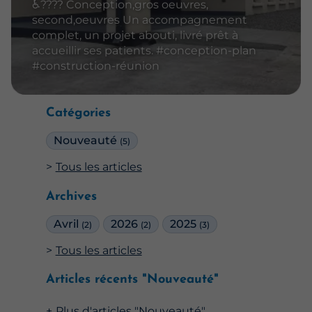
♿️????️ Conception,gros oeuvres,
second,oeuvres Un accompagnement
complet, un projet abouti, livré prêt à
accueillir ses patients. #conception-plan
#construction-réunion
Catégories
Nouveauté
(5)
Tous les articles
Archives
Avril
2026
2025
(2)
(2)
(3)
Tous les articles
Articles récents "Nouveauté"
Plus d'articles "Nouveauté"